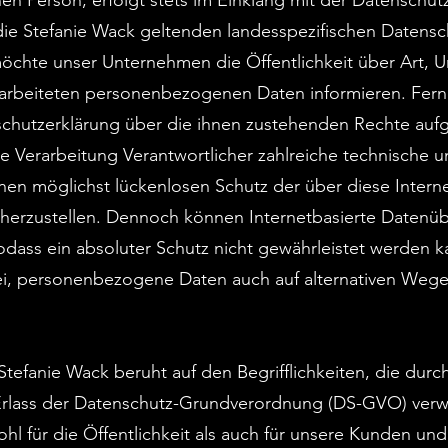
en Person, erfolgt stets im Einklang mit der Datenschu
die Stefanie Wack geltenden landesspezifischen Datens
öchte unser Unternehmen die Öffentlichkeit über Art,
arbeiteten personenbezogenen Daten informieren. Fern
schutzerklärung über die ihnen zustehenden Rechte aufg
die Verarbeitung Verantwortlicher zahlreiche technische 
 möglichst lückenlosen Schutz der über diese Internet
erzustellen. Dennoch können Internetbasierte Datenüb
sodass ein absoluter Schutz nicht gewährleistet werden 
rei, personenbezogene Daten auch auf alternativen Wegen
tefanie Wack beruht auf den Begrifflichkeiten, die durc
rlass der Datenschutz-Grundverordnung (DS-GVO) ver
hl für die Öffentlichkeit als auch für unsere Kunden un